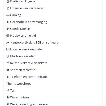
🔞 Erotiek en lingerie
💰 Financiën en Verzekeren
🕹 Gaming
💊 Gezondheid en verzorging
💸 Goede Doelen
🧸 Hobby en vrije tijd
✂️ Kantoorartikelen, B2B en software
🎲 Loterijen en kansspelen
👗 Mode en sieraden
🌴 Reizen, vakantie en tickets
⚽️ Sport en recreatie
📱 Telefoon en communicatie
Thema webshops
🌱 Tuin
🛍 Warenhuizen
📊 Werk, opleiding en carrière